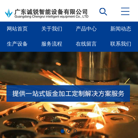
网站首页
关于我们
产品中心
新闻动态
生产设备
服务流程
在线留言
联系我们