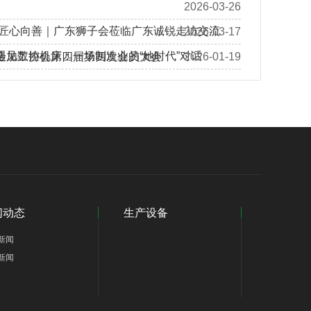
2026-03-26
 匠心向善｜广东狮子会莅临广东诚锐走访交流
2026-03-17
遇见数控机床：一场制造业的“她时代”对话
金加工协会第四届第四次会员大会
2026-01-19
闻动态
生产设备
新闻
新闻