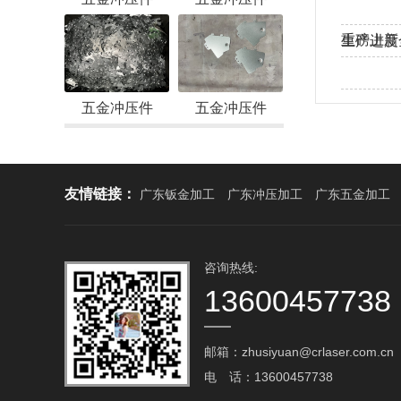
重磅上新
生产进度
工！
热烈欢迎
五金冲压件
五金冲压件
友情链接：
广东钣金加工
广东冲压加工
广东五金加工
咨询热线:
13600457738
邮箱：zhusiyuan@crlaser.com.cn‬
电 话：13600457738