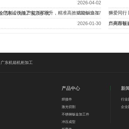
2026-04-02
 | 广东诚锐加工实力再跃升，精准高效赋能钣金加
狮爱同行
全透析，为生产提质扩优
2026-03-17
当高跟鞋
2026-01-30
广州市钣
加拿大客户Eric、Alan莅临我司工厂回访考察
广东机箱机柜加工
产品中心
新
焊接件
行业
激光切割
企业
不锈钢钣金加工件
冲压成型